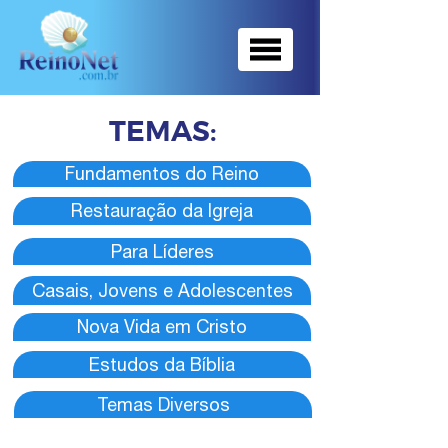
TEMAS
:
Fundamentos do Reino
Restauração da Igreja
Para Líderes
Casais, Jovens e Adolescentes
Nova Vida em Cristo
Estudos da Bíblia
Temas Diversos