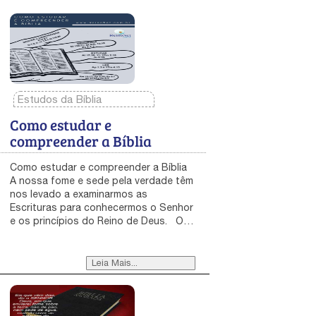
Estudos da Bíblia
Como estudar e
compreender a Bíblia
Como estudar e compreender a Bíblia
A nossa fome e sede pela verdade têm
nos levado a examinarmos as
Escrituras para conhecermos o Senhor
e os princípios do Reino de Deus. O
ensino contido aqui irá equipar os que
têm “fome e sede da verdade”, a fim de
poderem garimpar a Bíblia em busca
Leia Mais...
dos tesouros do Reino de Deus. Neste
livreto você encontrará cinco passos
práticos que lhe ensinarão como
estudar e compreender a Bíblia.